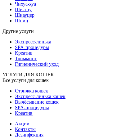
Чихуа-хуа
Ши-тцу
Шнауцер
Шпиц
Другие услуги
Экспресс-линька
SPA-процедуры
Креатив
Тримминг
Гигиенический уход
УСЛУГИ ДЛЯ КОШЕК
Все услуги для кошек
Стрижка кошек
Экспресс-линька кошек
Вычёсывание кошек
SPA-процедуры
Креатив
Акции
Контакты
Дезинфекция