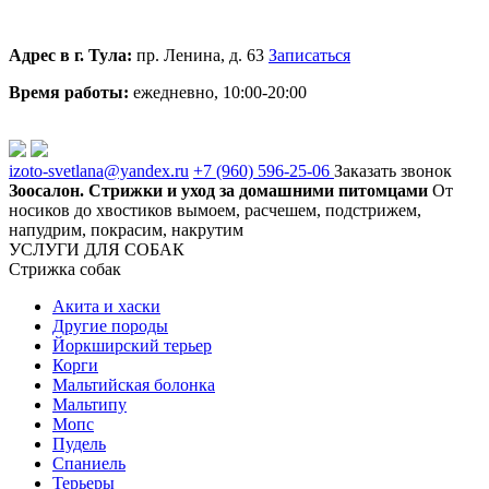
Адрес в г. Тула:
пр. Ленина, д. 63
Записаться
Время работы:
ежедневно, 10:00-20:00
izoto-svetlana@yandex.ru
+7 (960)
596-25-06
Заказать звонок
Зоосалон. Стрижки и уход за домашними питомцами
От
носиков до хвостиков вымоем, расчешем, подстрижем,
напудрим, покрасим, накрутим
УСЛУГИ ДЛЯ СОБАК
Стрижка собак
Акита и хаски
Другие породы
Йоркширский терьер
Корги
Мальтийская болонка
Мальтипу
Мопс
Пудель
Спаниель
Терьеры