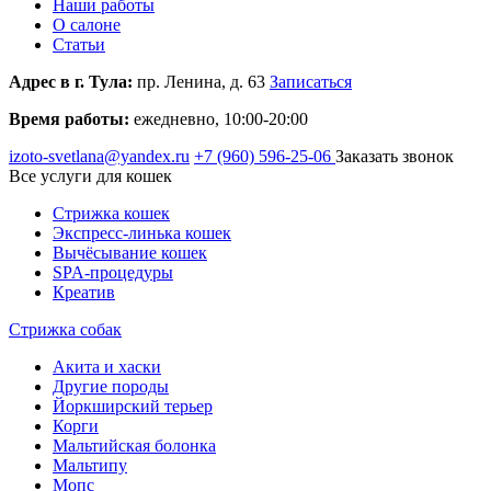
Наши работы
О салоне
Статьи
Адрес в г. Тула:
пр. Ленина, д. 63
Записаться
Время работы:
ежедневно, 10:00-20:00
izoto-svetlana@yandex.ru
+7 (960)
596-25-06
Заказать звонок
Все услуги для кошек
Стрижка кошек
Экспресс-линька кошек
Вычёсывание кошек
SPA-процедуры
Креатив
Стрижка собак
Акита и хаски
Другие породы
Йоркширский терьер
Корги
Мальтийская болонка
Мальтипу
Мопс