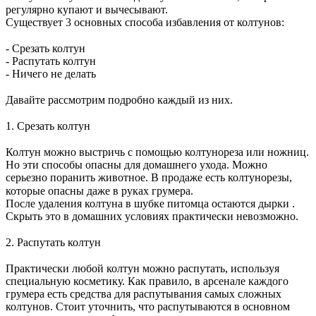
регулярно купают и вычесывают. ⠀
Существует 3 основных способа избавления от колтунов:
⠀
- Срезать колтун
- Распутать колтун
- Ничего не делать
⠀
Давайте рассмотрим подробно каждый из них.
⠀
1. Срезать колтун
⠀
Колтун можно выстричь с помощью колтунореза или ножниц.
Но эти способы опасны для домашнего ухода. Можно
серьезно поранить животное. В продаже есть колтунорезы,
которые опасны даже в руках грумера. ⠀
После удаления колтуна в шубке питомца остаются дырки .
Скрыть это в домашних условиях практически невозможно.
⠀
2. Распутать колтун
⠀
Практически любой колтун можно распутать, используя
специальную косметику. Как правило, в арсенале каждого
грумера есть средства для распутывания самых сложных
колтунов. Стоит уточнить, что распутываются в основном