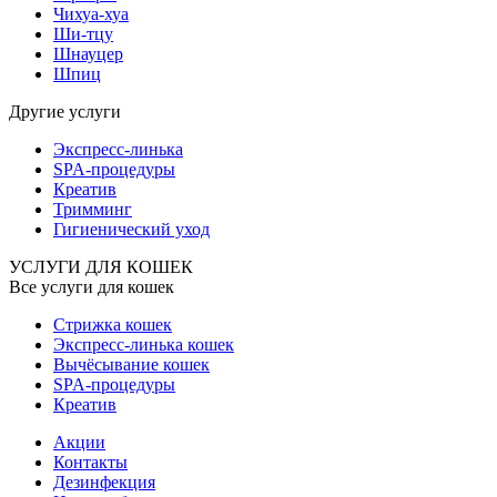
Чихуа-хуа
Ши-тцу
Шнауцер
Шпиц
Другие услуги
Экспресс-линька
SPA-процедуры
Креатив
Тримминг
Гигиенический уход
УСЛУГИ ДЛЯ КОШЕК
Все услуги для кошек
Стрижка кошек
Экспресс-линька кошек
Вычёсывание кошек
SPA-процедуры
Креатив
Акции
Контакты
Дезинфекция