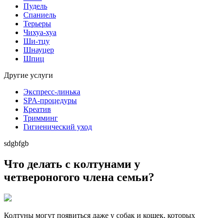
Пудель
Спаниель
Терьеры
Чихуа-хуа
Ши-тцу
Шнауцер
Шпиц
Другие услуги
Экспресс-линька
SPA-процедуры
Креатив
Тримминг
Гигиенический уход
sdgbfgb
Что делать с колтунами у
четвероногого члена семьи?
Колтуны могут появиться даже у собак и кошек, которых