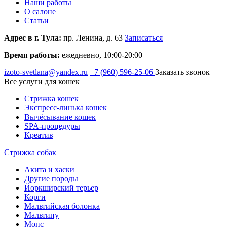
Наши работы
О салоне
Статьи
Адрес в г. Тула:
пр. Ленина, д. 63
Записаться
Время работы:
ежедневно, 10:00-20:00
izoto-svetlana@yandex.ru
+7 (960)
596-25-06
Заказать звонок
Все услуги для кошек
Стрижка кошек
Экспресс-линька кошек
Вычёсывание кошек
SPA-процедуры
Креатив
Стрижка собак
Акита и хаски
Другие породы
Йоркширский терьер
Корги
Мальтийская болонка
Мальтипу
Мопс