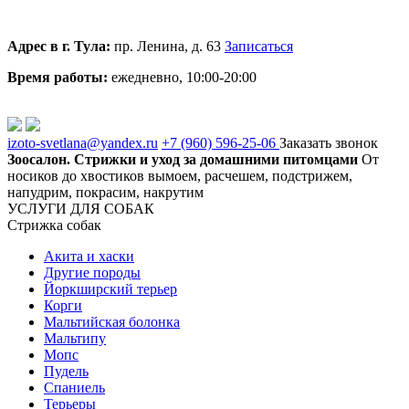
Адрес в г. Тула:
пр. Ленина, д. 63
Записаться
Время работы:
ежедневно, 10:00-20:00
izoto-svetlana@yandex.ru
+7 (960)
596-25-06
Заказать звонок
Зоосалон. Стрижки и уход за домашними питомцами
От
носиков до хвостиков вымоем, расчешем, подстрижем,
напудрим, покрасим, накрутим
УСЛУГИ ДЛЯ СОБАК
Стрижка собак
Акита и хаски
Другие породы
Йоркширский терьер
Корги
Мальтийская болонка
Мальтипу
Мопс
Пудель
Спаниель
Терьеры